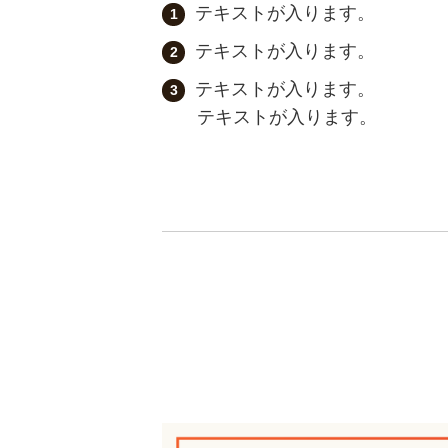
テキストが入ります。
テキストが入ります。
テキストが入ります。
テキストが入ります。