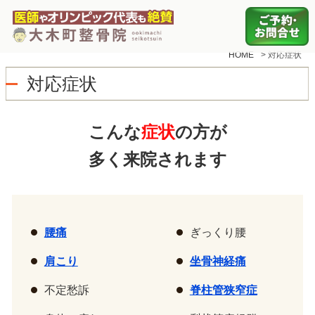
HOME
>
対応症状
対応症状
こんな
症状
の方が
多く来院されます
腰痛
ぎっくり腰
肩こり
坐骨神経痛
不定愁訴
脊柱管狭窄症