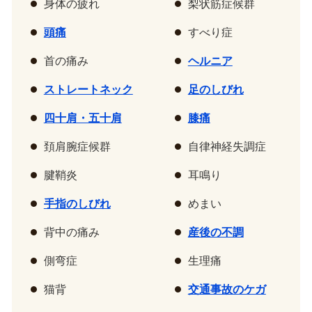
身体の疲れ
梨状筋症候群
頭痛
すべり症
首の痛み
ヘルニア
ストレートネック
足のしびれ
四十肩・五十肩
膝痛
頚肩腕症候群
自律神経失調症
腱鞘炎
耳鳴り
手指のしびれ
めまい
背中の痛み
産後の不調
側弯症
生理痛
猫背
交通事故のケガ