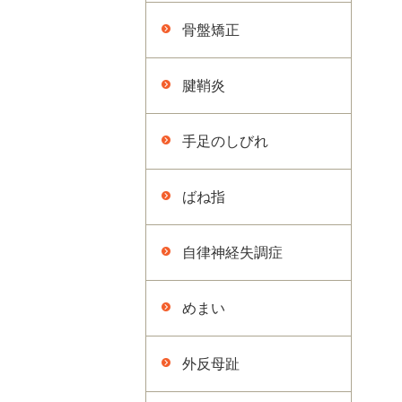
骨盤矯正
腱鞘炎
手足のしびれ
ばね指
自律神経失調症
めまい
外反母趾