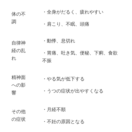
・全身がだるく、疲れやすい
体の不
調
・肩こり、不眠、頭痛
・動悸、息切れ
自律神
経の乱
・胃痛、吐き気、便秘、下痢、食欲
れ
不振
精神面
・やる気が低下する
への影
・うつの症状が出やすくなる
響
・月経不順
その他
の症状
・不妊の原因となる