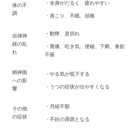
・全身がだるく、疲れやすい
体の不
調
・肩こり、不眠、頭痛
・動悸、息切れ
自律神
経の乱
・胃痛、吐き気、便秘、下痢、食欲
れ
不振
精神面
・やる気が低下する
への影
・うつの症状が出やすくなる
響
・月経不順
その他
の症状
・不妊の原因となる