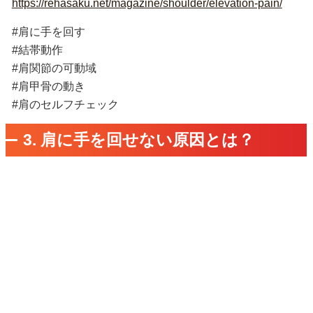
https://rehasaku.net/magazine/shoulder/elevation-pain/
#肩に手を回す
#結帯動作
#肩関節の可動域
#肩甲骨の動き
#肩のセルフチェック
3. 肩に手を回せない原因とは？