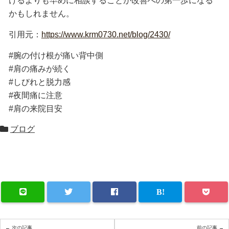
けるよりも早めに相談することが改善への第一歩になる
かもしれません。
引用元：
https://www.krm0730.net/blog/2430/
#腕の付け根が痛い背中側
#肩の痛みが続く
#しびれと脱力感
#夜間痛に注意
#肩の来院目安
ブログ
← 次の記事
前の記事 →