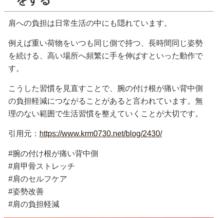
をする
肩への負担は日常生活の中にも隠れています。
例えば重い荷物をいつも同じ側で持つ、長時間同じ姿勢
を続ける、高い場所へ頻繁に手を伸ばすといった動作で
す。
こうした習慣を見直すことで、腕の付け根が痛い背中側
の負担軽減につながることがあると言われています。無
理のない範囲で生活習慣を整えていくことが大切です。
引用元：
https://www.krm0730.net/blog/2430/
#腕の付け根が痛い背中側
#肩甲骨ストレッチ
#肩のセルフケア
#姿勢改善
#肩の負担軽減