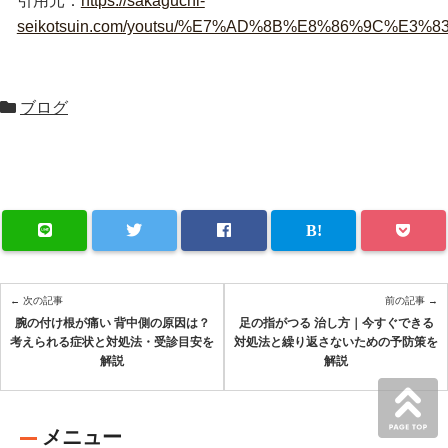
引用元：
https://sakaguchi-
seikotsuin.com/youtsu/%E7%AD%8B%E8%86%9
ブログ
← 次の記事
前の記事 →
腕の付け根が痛い 背中側の原因は？
足の指がつる 治し方｜今すぐできる
考えられる症状と対処法・受診目安を
対処法と繰り返さないための予防策を
解説
解説
メニュー